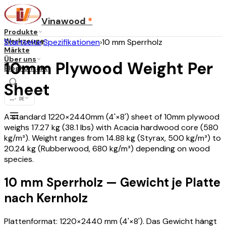
Vinawood
*
Produkte
Werkzeuge
Startseite
›
Spezifikationen
›
10 mm Sperrholz
Märkte
Über uns
10mm Plywood Weight Per
Blog
Kontakt
Sheet
...
·
DE
A standard 1220×2440mm (4'×8') sheet of 10mm plywood
weighs 17.27 kg (38.1 lbs) with Acacia hardwood core (580
kg/m³). Weight ranges from 14.88 kg (Styrax, 500 kg/m³) to
20.24 kg (Rubberwood, 680 kg/m³) depending on wood
species.
10 mm Sperrholz — Gewicht je Platte
nach Kernholz
Plattenformat: 1220×2440 mm (4'×8'). Das Gewicht hängt