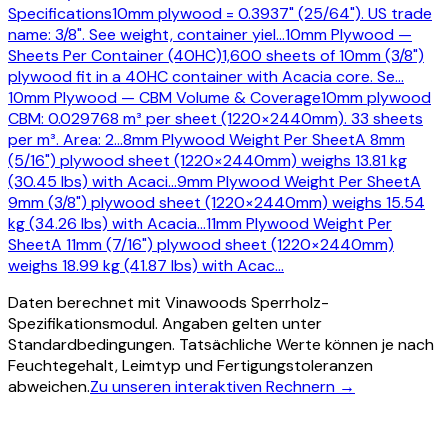
Specifications
10mm plywood = 0.3937" (25/64"). US trade
name: 3/8". See weight, container yiel
…
10mm Plywood —
Sheets Per Container (40HC)
1,600 sheets of 10mm (3/8")
plywood fit in a 40HC container with Acacia core. Se
…
10mm Plywood — CBM Volume & Coverage
10mm plywood
CBM: 0.029768 m³ per sheet (1220×2440mm). 33 sheets
per m³. Area: 2
…
8mm Plywood Weight Per Sheet
A 8mm
(5/16") plywood sheet (1220×2440mm) weighs 13.81 kg
(30.45 lbs) with Acaci
…
9mm Plywood Weight Per Sheet
A
9mm (3/8") plywood sheet (1220×2440mm) weighs 15.54
kg (34.26 lbs) with Acacia
…
11mm Plywood Weight Per
Sheet
A 11mm (7/16") plywood sheet (1220×2440mm)
weighs 18.99 kg (41.87 lbs) with Acac
…
Daten berechnet mit Vinawoods Sperrholz-
Spezifikationsmodul. Angaben gelten unter
Standardbedingungen. Tatsächliche Werte können je nach
Feuchtegehalt, Leimtyp und Fertigungstoleranzen
abweichen.
Zu unseren interaktiven Rechnern →