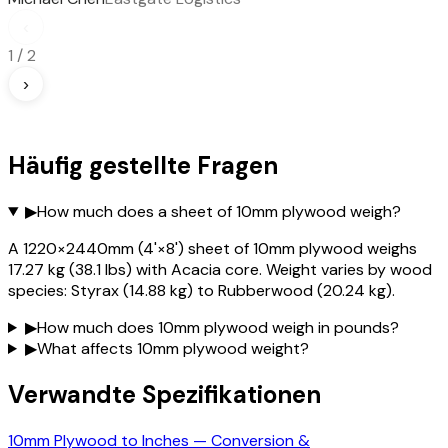
‹
1
/
2
›
Häufig gestellte Fragen
▶
How much does a sheet of 10mm plywood weigh?
A 1220×2440mm (4'×8') sheet of 10mm plywood weighs
17.27 kg (38.1 lbs) with Acacia core. Weight varies by wood
species: Styrax (14.88 kg) to Rubberwood (20.24 kg).
▶
How much does 10mm plywood weigh in pounds?
▶
What affects 10mm plywood weight?
Verwandte Spezifikationen
10mm Plywood to Inches — Conversion &