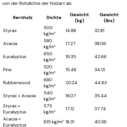
von der Rohdichte der Holzart ab.
Gewicht
Gewicht
Kernholz
Dichte
(kg)
(lbs)
500
Styrax
14.88
32.81
kg/m³
580
Acacia
17.27
38.06
kg/m³
650
Eucalyptus
19.35
42.66
kg/m³
520
Pine
15.48
34.13
kg/m³
680
Rubberwood
20.24
44.63
kg/m³
540
Styrax + Acacia
16.07
35.44
kg/m³
Styrax +
575
17.12
37.74
Eucalyptus
kg/m³
Acacia +
615 kg/m³
18.31
40.36
Eucalyptus