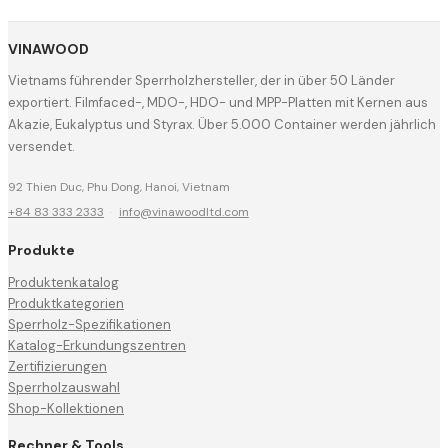
VINAWOOD
Vietnams führender Sperrholzhersteller, der in über 50 Länder
exportiert. Filmfaced-, MDO-, HDO- und MPP-Platten mit Kernen aus
Akazie, Eukalyptus und Styrax. Über 5.000 Container werden jährlich
versendet.
92 Thien Duc, Phu Dong, Hanoi, Vietnam
+84 83 333 2333
·
info@vinawoodltd.com
Produkte
Produktenkatalog
Produktkategorien
Sperrholz-Spezifikationen
Katalog-Erkundungszentren
Zertifizierungen
Sperrholzauswahl
Shop-Kollektionen
Rechner & Tools