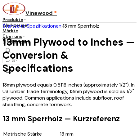
Vinawood
*
Produkte
Werkzeuge
Startseite
›
Spezifikationen
›
13 mm Sperrholz
Märkte
Über uns
13mm Plywood to Inches —
Blog
Kontakt
Conversion &
...
·
DE
Specifications
13mm plywood equals 0.5118 inches (approximately 1/2"). In
US lumber trade terminology, 13mm plywood is sold as 1/2"
plywood. Common applications include subfloor, roof
sheathing, concrete formwork.
13 mm Sperrholz — Kurzreferenz
Metrische Stärke
13
mm