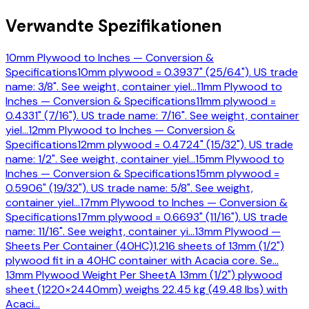
Verwandte Spezifikationen
10mm Plywood to Inches — Conversion &
Specifications
10mm plywood = 0.3937" (25/64"). US trade
name: 3/8". See weight, container yiel
…
11mm Plywood to
Inches — Conversion & Specifications
11mm plywood =
0.4331" (7/16"). US trade name: 7/16". See weight, container
yiel
…
12mm Plywood to Inches — Conversion &
Specifications
12mm plywood = 0.4724" (15/32"). US trade
name: 1/2". See weight, container yiel
…
15mm Plywood to
Inches — Conversion & Specifications
15mm plywood =
0.5906" (19/32"). US trade name: 5/8". See weight,
container yiel
…
17mm Plywood to Inches — Conversion &
Specifications
17mm plywood = 0.6693" (11/16"). US trade
name: 11/16". See weight, container yi
…
13mm Plywood —
Sheets Per Container (40HC)
1,216 sheets of 13mm (1/2")
plywood fit in a 40HC container with Acacia core. Se
…
13mm Plywood Weight Per Sheet
A 13mm (1/2") plywood
sheet (1220×2440mm) weighs 22.45 kg (49.48 lbs) with
Acaci
…