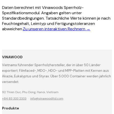
Daten berechnet mit Vinawoods Sperrholz-
Spezifikationsmodul. Angaben gelten unter
Standardbedingungen. Tatsächliche Werte können je nach
Feuchtegehalt, Leimtyp und Fertigungstoleranzen
abweichen.
Zu unseren interaktiven Rechnern →
VINAWOOD
Vietnams führender Sperrholzhersteller, der in über 50 Länder
exportiert. Filmfaced-, MDO-, HDO- und MPP-Platten mit Kernen aus
Akazie, Eukalyptus und Styrax. Über 5.000 Container werden jährlich
versendet.
92 Thien Duc, Phu Dong, Hanoi, Vietnam
+84 83 333 2333
·
info@vinawoodltd.com
Produkte