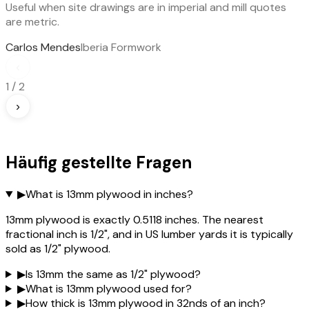
Useful when site drawings are in imperial and mill quotes
are metric.
Carlos Mendes
Iberia Formwork
‹
1
/
2
›
Häufig gestellte Fragen
▶
What is 13mm plywood in inches?
13mm plywood is exactly 0.5118 inches. The nearest
fractional inch is 1/2", and in US lumber yards it is typically
sold as 1/2" plywood.
▶
Is 13mm the same as 1/2" plywood?
▶
What is 13mm plywood used for?
▶
How thick is 13mm plywood in 32nds of an inch?