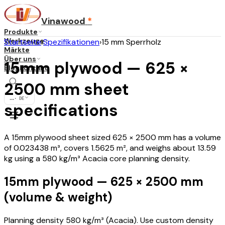
Vinawood
*
Produkte
Werkzeuge
Startseite
›
Spezifikationen
›
15 mm Sperrholz
Märkte
Über uns
15mm plywood — 625 ×
Blog
Kontakt
2500 mm sheet
...
·
DE
specifications
A 15mm plywood sheet sized 625 × 2500 mm has a volume
of 0.023438 m³, covers 1.5625 m², and weighs about 13.59
kg using a 580 kg/m³ Acacia core planning density.
15mm plywood — 625 × 2500 mm
(volume & weight)
Planning density 580 kg/m³ (Acacia). Use custom density