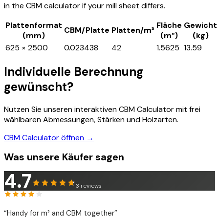
in the CBM calculator if your mill sheet differs.
Plattenformat
Fläche
Gewicht
CBM/Platte
Platten/m³
(mm)
(m²)
(kg)
625 × 2500
0.023438
42
1.5625
13.59
Individuelle Berechnung
gewünscht?
Nutzen Sie unseren interaktiven CBM Calculator mit frei
wählbaren Abmessungen, Stärken und Holzarten.
CBM Calculator öffnen →
Was unsere Käufer sagen
4.7
3
reviews
“
Handy for m² and CBM together
”