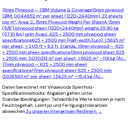
15mm Plywood — CBM Volume & Coverage
15mm plywood
CBM: 0.044652 m³ per sheet (1220×2440mm). 22 sheets
per m³. Area: 2
…
15mm Plywood Weight Per Sheet
A 15mm
(5/8") plywood sheet (1220×2440mm) weighs 25.90 kg
(57.10 lbs) with Acaci
…
625 × 2500 mm plywood sheet
specifications
625 × 2500 mm (Half-width Euro): 1.5625 m²
per sheet, ≈ 2.05 ft × 8.2 ft. Standa
…
13mm plywood — 625
× 2500 mm sheet specifications
13mm plywood sheet 625
× 2500 mm: 0.020313 m³ per sheet, 1.5625 m², ~11.8 kg (Ac
…
17mm plywood — 625 × 2500 mm sheet
specifications
17mm plywood sheet 625 × 2500 mm:
0.026563 m³ per sheet, 1.5625 m², ~15.4 kg (Ac
…
Daten berechnet mit Vinawoods Sperrholz-
Spezifikationsmodul. Angaben gelten unter
Standardbedingungen. Tatsächliche Werte können je nach
Feuchtegehalt, Leimtyp und Fertigungstoleranzen
abweichen.
Zu unseren interaktiven Rechnern →