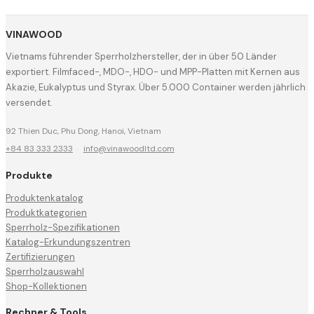
VINAWOOD
Vietnams führender Sperrholzhersteller, der in über 50 Länder
exportiert. Filmfaced-, MDO-, HDO- und MPP-Platten mit Kernen aus
Akazie, Eukalyptus und Styrax. Über 5.000 Container werden jährlich
versendet.
92 Thien Duc, Phu Dong, Hanoi, Vietnam
+84 83 333 2333
·
info@vinawoodltd.com
Produkte
Produktenkatalog
Produktkategorien
Sperrholz-Spezifikationen
Katalog-Erkundungszentren
Zertifizierungen
Sperrholzauswahl
Shop-Kollektionen
Rechner & Tools