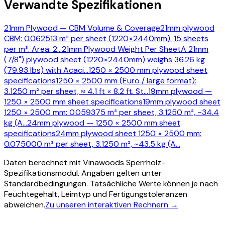
Verwandte Spezifikationen
21mm Plywood — CBM Volume & Coverage
21mm plywood
CBM: 0.062513 m³ per sheet (1220×2440mm). 15 sheets
per m³. Area: 2
…
21mm Plywood Weight Per Sheet
A 21mm
(7/8") plywood sheet (1220×2440mm) weighs 36.26 kg
(79.93 lbs) with Acaci
…
1250 × 2500 mm plywood sheet
specifications
1250 × 2500 mm (Euro / large format):
3.1250 m² per sheet, ≈ 4.1 ft × 8.2 ft. St
…
19mm plywood —
1250 × 2500 mm sheet specifications
19mm plywood sheet
1250 × 2500 mm: 0.059375 m³ per sheet, 3.1250 m², ~34.4
kg (A
…
24mm plywood — 1250 × 2500 mm sheet
specifications
24mm plywood sheet 1250 × 2500 mm:
0.075000 m³ per sheet, 3.1250 m², ~43.5 kg (A
…
Daten berechnet mit Vinawoods Sperrholz-
Spezifikationsmodul. Angaben gelten unter
Standardbedingungen. Tatsächliche Werte können je nach
Feuchtegehalt, Leimtyp und Fertigungstoleranzen
abweichen.
Zu unseren interaktiven Rechnern →