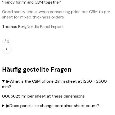
“
Handy for m² and CBM together
”
Good sanity check when converting price per CBM to per
sheet for mixed thickness orders.
Thomas Berg
Nordic Panel Import
‹
1
/
3
›
Häufig gestellte Fragen
▶
What is the CBM of one 21mm sheet at 1250 × 2500
mm?
0.065625 m³ per sheet at these dimensions.
▶
Does panel size change container sheet count?