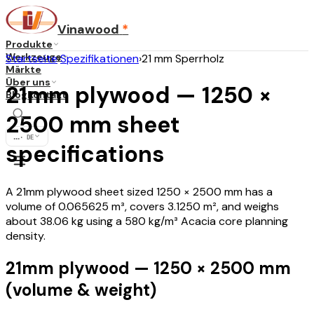
Vinawood
*
Produkte
Werkzeuge
Startseite
›
Spezifikationen
›
21 mm Sperrholz
Märkte
Über uns
21mm plywood — 1250 ×
Blog
Kontakt
2500 mm sheet
...
·
DE
specifications
A 21mm plywood sheet sized 1250 × 2500 mm has a
volume of 0.065625 m³, covers 3.1250 m², and weighs
about 38.06 kg using a 580 kg/m³ Acacia core planning
density.
21mm plywood — 1250 × 2500 mm
(volume & weight)