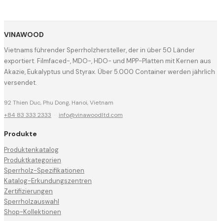
VINAWOOD
Vietnams führender Sperrholzhersteller, der in über 50 Länder
exportiert. Filmfaced-, MDO-, HDO- und MPP-Platten mit Kernen aus
Akazie, Eukalyptus und Styrax. Über 5.000 Container werden jährlich
versendet.
92 Thien Duc, Phu Dong, Hanoi, Vietnam
+84 83 333 2333
·
info@vinawoodltd.com
Produkte
Produktenkatalog
Produktkategorien
Sperrholz-Spezifikationen
Katalog-Erkundungszentren
Zertifizierungen
Sperrholzauswahl
Shop-Kollektionen