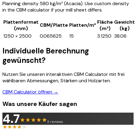
Planning density 580 kg/m³ (Acacia). Use custom density
in the CBM calculator if your mill sheet differs.
Plattenformat
Fläche
Gewicht
CBM/Platte
Platten/m³
(mm)
(m²)
(kg)
1250 × 2500
0.065625
15
3.1250
38.06
Individuelle Berechnung
gewünscht?
Nutzen Sie unseren interaktiven CBM Calculator mit frei
wählbaren Abmessungen, Stärken und Holzarten.
CBM Calculator öffnen →
Was unsere Käufer sagen
4.7
3
reviews