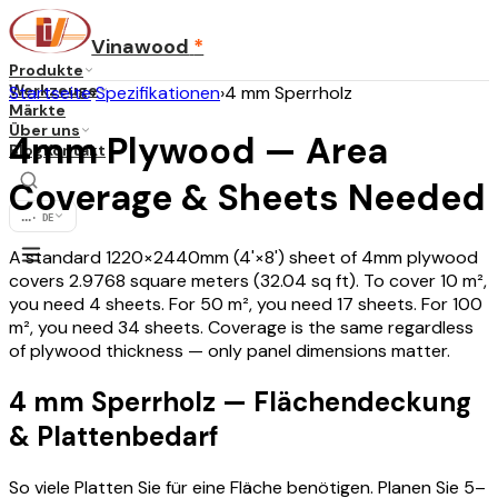
Vinawood
*
Produkte
Werkzeuge
Startseite
›
Spezifikationen
›
4 mm Sperrholz
Märkte
Über uns
4mm Plywood — Area
Blog
Kontakt
Coverage & Sheets Needed
...
·
DE
A standard 1220×2440mm (4'×8') sheet of 4mm plywood
covers 2.9768 square meters (32.04 sq ft). To cover 10 m²,
you need 4 sheets. For 50 m², you need 17 sheets. For 100
m², you need 34 sheets. Coverage is the same regardless
of plywood thickness — only panel dimensions matter.
4 mm Sperrholz — Flächendeckung
& Plattenbedarf
So viele Platten Sie für eine Fläche benötigen. Planen Sie 5–