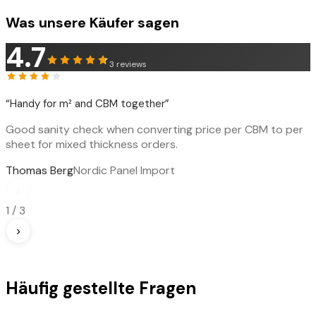
Was unsere Käufer sagen
4.7
3
reviews
“
Handy for m² and CBM together
”
Good sanity check when converting price per CBM to per
sheet for mixed thickness orders.
Thomas Berg
Nordic Panel Import
‹
1
/
3
›
Häufig gestellte Fragen