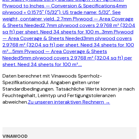
Plywood to Inches — Conversion & Specifications
4mm
plywood = 0.1575" (5/32"). US trade name: 5/32". See
weight, container yield
…
2.7mm Plywood — Area Coverage
& Sheets Needed
2.7mm plywood covers 2.9768 m² (32.04
sq ft) per sheet. Need 34 sheets for 100 m
…
3mm Plywood
— Area Coverage & Sheets Needed
3mm plywood covers
2.9768 m² (32.04 sq ft) per sheet. Need 34 sheets for 100
m².
…
5mm Plywood — Area Coverage & Sheets
Needed
5mm plywood covers 2.9768 m² (32.04 sq ft) per
sheet. Need 34 sheets for 100 m².
…
Daten berechnet mit Vinawoods Sperrholz-
Spezifikationsmodul. Angaben gelten unter
Standardbedingungen. Tatsächliche Werte können je nach
Feuchtegehalt, Leimtyp und Fertigungstoleranzen
abweichen.
Zu unseren interaktiven Rechnern →
VINAWOOD