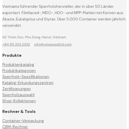
Vietnams führender Sperrholzhersteller, der in über 50 Länder
exportiert. Filmfaced-, MDO-, HDO- und MPP-Platten mit Kernen aus
Akazie, Eukalyptus und Styrax. Über 5.000 Container werden jährlich
versendet.
92 Thien Duc, Phu Dong, Hanoi, Vietnam
+84 83 333 2333
·
info@vinawoodltd.com
Produkte
Produktenkatalog
Produktkategorien
Sperrholz-Spezifikationen
Katalog-Erkundungszentren
Zertifizierungen
Sperrholzauswahl
Shop-Kollektionen
Rechner & Tools
Container-Verpackung
CBM-Rechner