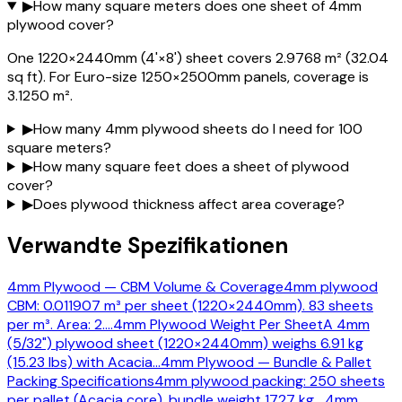
▶
How many square meters does one sheet of 4mm
plywood cover?
One 1220×2440mm (4'×8') sheet covers 2.9768 m² (32.04
sq ft). For Euro-size 1250×2500mm panels, coverage is
3.1250 m².
▶
How many 4mm plywood sheets do I need for 100
square meters?
▶
How many square feet does a sheet of plywood
cover?
▶
Does plywood thickness affect area coverage?
Verwandte Spezifikationen
4mm Plywood — CBM Volume & Coverage
4mm plywood
CBM: 0.011907 m³ per sheet (1220×2440mm). 83 sheets
per m³. Area: 2.
…
4mm Plywood Weight Per Sheet
A 4mm
(5/32") plywood sheet (1220×2440mm) weighs 6.91 kg
(15.23 lbs) with Acacia
…
4mm Plywood — Bundle & Pallet
Packing Specifications
4mm plywood packing: 250 sheets
per pallet (Acacia core), bundle weight 1727 kg,
…
4mm