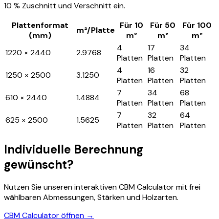
10 % Zuschnitt und Verschnitt ein.
Plattenformat
Für 10
Für 50
Für 100
m²/Platte
(mm)
m²
m²
m²
4
17
34
1220 × 2440
2.9768
Platten
Platten
Platten
4
16
32
1250 × 2500
3.1250
Platten
Platten
Platten
7
34
68
610 × 2440
1.4884
Platten
Platten
Platten
7
32
64
625 × 2500
1.5625
Platten
Platten
Platten
Individuelle Berechnung
gewünscht?
Nutzen Sie unseren interaktiven CBM Calculator mit frei
wählbaren Abmessungen, Stärken und Holzarten.
CBM Calculator öffnen →