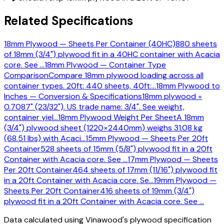
Related Specifications
18mm Plywood — Sheets Per Container (40HC)
880 sheets
of 18mm (3/4") plywood fit in a 40HC container with Acacia
core. See
…
18mm Plywood — Container Type
Comparison
Compare 18mm plywood loading across all
container types. 20ft: 440 sheets, 40ft:
…
18mm Plywood to
Inches — Conversion & Specifications
18mm plywood =
0.7087" (23/32"). US trade name: 3/4". See weight,
container yiel
…
18mm Plywood Weight Per Sheet
A 18mm
(3/4") plywood sheet (1220×2440mm) weighs 31.08 kg
(68.51 lbs) with Acaci
…
15mm Plywood — Sheets Per 20ft
Container
528 sheets of 15mm (5/8") plywood fit in a 20ft
Container with Acacia core. See
…
17mm Plywood — Sheets
Per 20ft Container
464 sheets of 17mm (11/16") plywood fit
in a 20ft Container with Acacia core. Se
…
19mm Plywood —
Sheets Per 20ft Container
416 sheets of 19mm (3/4")
plywood fit in a 20ft Container with Acacia core. See
…
Data calculated using Vinawood's plywood specification