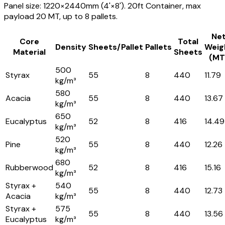
Panel size: 1220×2440mm (4'×8'). 20ft Container, max
payload 20 MT, up to 8 pallets.
Ne
Core
Total
Density
Sheets/Pallet
Pallets
Weig
Material
Sheets
(MT
500
Styrax
55
8
440
11.79
kg/m³
580
Acacia
55
8
440
13.67
kg/m³
650
Eucalyptus
52
8
416
14.49
kg/m³
520
Pine
55
8
440
12.26
kg/m³
680
Rubberwood
52
8
416
15.16
kg/m³
Styrax +
540
55
8
440
12.73
Acacia
kg/m³
Styrax +
575
55
8
440
13.56
Eucalyptus
kg/m³