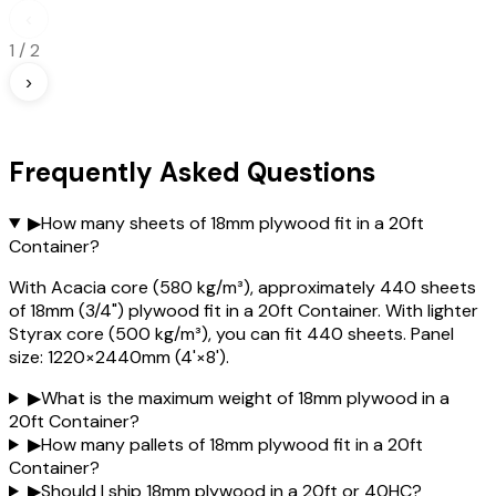
‹
1
/
2
›
Frequently Asked Questions
▶
How many sheets of 18mm plywood fit in a 20ft
Container?
With Acacia core (580 kg/m³), approximately 440 sheets
of 18mm (3/4") plywood fit in a 20ft Container. With lighter
Styrax core (500 kg/m³), you can fit 440 sheets. Panel
size: 1220×2440mm (4'×8').
▶
What is the maximum weight of 18mm plywood in a
20ft Container?
▶
How many pallets of 18mm plywood fit in a 20ft
Container?
▶
Should I ship 18mm plywood in a 20ft or 40HC?