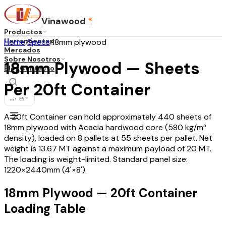
Vinawood
*
Productos
Herramientas
Home
›
Specs
›
18mm plywood
Mercados
Sobre Nosotros
18mm Plywood — Sheets
Blog
Contacto
Per 20ft Container
...
·
ES
A 20ft Container can hold approximately 440 sheets of
18mm plywood with Acacia hardwood core (580 kg/m³
density), loaded on 8 pallets at 55 sheets per pallet. Net
weight is 13.67 MT against a maximum payload of 20 MT.
The loading is weight-limited. Standard panel size:
1220×2440mm (4'×8').
18mm Plywood — 20ft Container
Loading Table