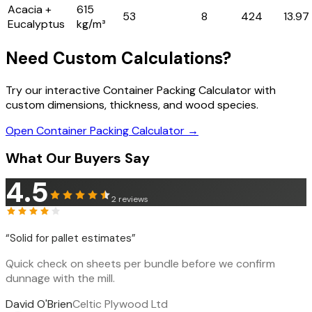
Acacia +
615
53
8
424
13.97
Eucalyptus
kg/m³
Need Custom Calculations?
Try our interactive Container Packing Calculator with
custom dimensions, thickness, and wood species.
Open Container Packing Calculator →
What Our Buyers Say
4.5
2
reviews
“
Solid for pallet estimates
”
Quick check on sheets per bundle before we confirm
dunnage with the mill.
David O'Brien
Celtic Plywood Ltd