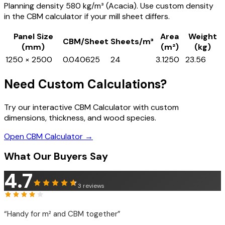
Planning density 580 kg/m³ (Acacia). Use custom density
in the CBM calculator if your mill sheet differs.
Panel Size
Area
Weight
CBM/Sheet
Sheets/m³
(mm)
(m²)
(kg)
1250 × 2500
0.040625
24
3.1250
23.56
Need Custom Calculations?
Try our interactive CBM Calculator with custom
dimensions, thickness, and wood species.
Open CBM Calculator →
What Our Buyers Say
4.7
3
reviews
“
Handy for m² and CBM together
”