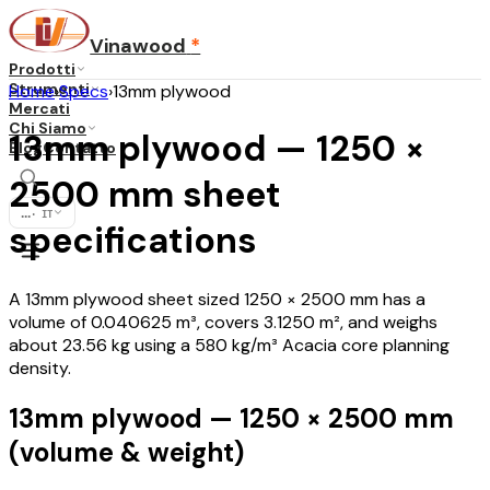
Vinawood
*
Prodotti
Strumenti
Home
›
Specs
›
13mm plywood
Mercati
Chi Siamo
13mm plywood — 1250 ×
Blog
Contatto
2500 mm sheet
...
·
IT
specifications
A 13mm plywood sheet sized 1250 × 2500 mm has a
volume of 0.040625 m³, covers 3.1250 m², and weighs
about 23.56 kg using a 580 kg/m³ Acacia core planning
density.
13mm plywood — 1250 × 2500 mm
(volume & weight)