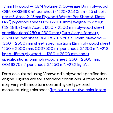
13mm Plywood — CBM Volume & Coverage
13mm plywood
CBM: 0.038698 m³ per sheet (1220×2440mm). 25 sheets
per m³. Area: 2
…
13mm Plywood Weight Per Sheet
A 13mm
(1/2") plywood sheet (1220×2440mm) weighs 22.45 kg
(49.48 lbs) with Acaci
…
1250 × 2500 mm plywood sheet
specifications
1250 × 2500 mm (Euro / large format):
3.1250 m² per sheet, ≈ 4.1 ft × 8.2 ft. St
…
12mm plywood —
1250 × 2500 mm sheet specifications
12mm plywood sheet
1250 × 2500 mm: 0.037500 m³ per sheet, 3.1250 m², ~21.8
kg (A
…
15mm plywood — 1250 × 2500 mm sheet
specifications
15mm plywood sheet 1250 × 2500 mm:
0.046875 m³ per sheet, 3.1250 m², ~27.2 kg (A
…
Data calculated using Vinawood's plywood specification
engine. Figures are for standard conditions. Actual values
may vary with moisture content, glue type, and
manufacturing tolerances.
Try our interactive calculators
→