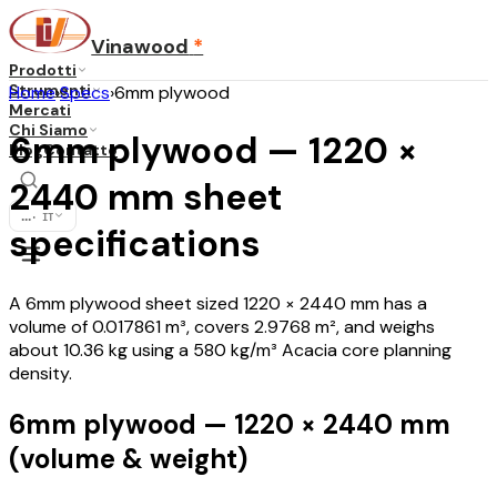
Vinawood
*
Prodotti
Strumenti
Home
›
Specs
›
6mm plywood
Mercati
Chi Siamo
6mm plywood — 1220 ×
Blog
Contatto
2440 mm sheet
...
·
IT
specifications
A 6mm plywood sheet sized 1220 × 2440 mm has a
volume of 0.017861 m³, covers 2.9768 m², and weighs
about 10.36 kg using a 580 kg/m³ Acacia core planning
density.
6mm plywood — 1220 × 2440 mm
(volume & weight)