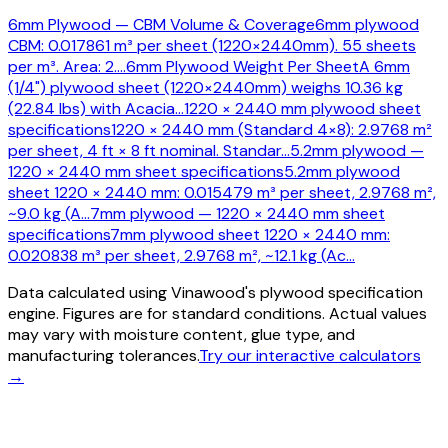
6mm Plywood — CBM Volume & Coverage
6mm plywood
CBM: 0.017861 m³ per sheet (1220×2440mm). 55 sheets
per m³. Area: 2.
…
6mm Plywood Weight Per Sheet
A 6mm
(1/4") plywood sheet (1220×2440mm) weighs 10.36 kg
(22.84 lbs) with Acacia
…
1220 × 2440 mm plywood sheet
specifications
1220 × 2440 mm (Standard 4×8): 2.9768 m²
per sheet, 4 ft × 8 ft nominal. Standar
…
5.2mm plywood —
1220 × 2440 mm sheet specifications
5.2mm plywood
sheet 1220 × 2440 mm: 0.015479 m³ per sheet, 2.9768 m²,
~9.0 kg (A
…
7mm plywood — 1220 × 2440 mm sheet
specifications
7mm plywood sheet 1220 × 2440 mm:
0.020838 m³ per sheet, 2.9768 m², ~12.1 kg (Ac
…
Data calculated using Vinawood's plywood specification
engine. Figures are for standard conditions. Actual values
may vary with moisture content, glue type, and
manufacturing tolerances.
Try our interactive calculators
→