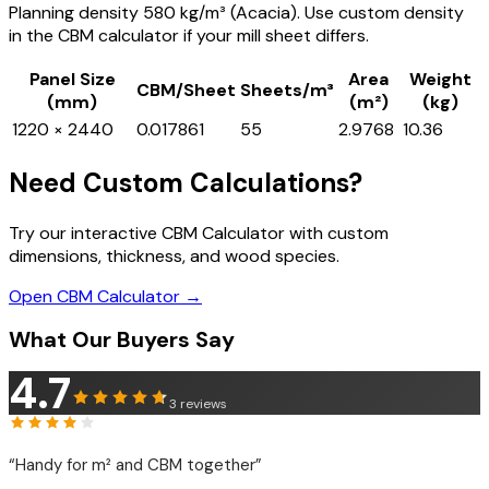
Planning density 580 kg/m³ (Acacia). Use custom density
in the CBM calculator if your mill sheet differs.
Panel Size
Area
Weight
CBM/Sheet
Sheets/m³
(mm)
(m²)
(kg)
1220 × 2440
0.017861
55
2.9768
10.36
Need Custom Calculations?
Try our interactive CBM Calculator with custom
dimensions, thickness, and wood species.
Open CBM Calculator →
What Our Buyers Say
4.7
3
reviews
“
Handy for m² and CBM together
”