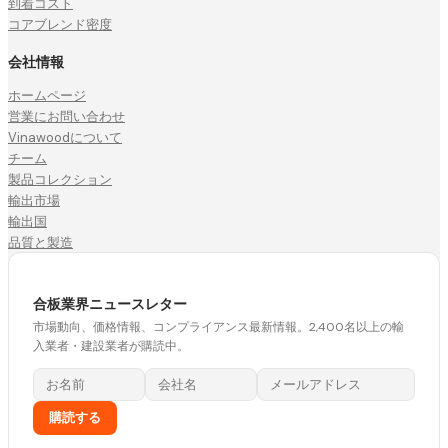
到着コスト
コアブレンド密度
会社情報
ホームページ
営業にお問い合わせ
Vinawoodについて
チーム
製品コレクション
輸出市場
輸出国
品質と製造
合板業界ニュースレター
市場動向、価格情報、コンプライアンス最新情報。2,400名以上の輸
入業者・建設業者が購読中。
購読する