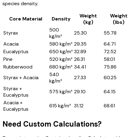
species density.
Weight
Weight
Core Material
Density
(kg)
(lbs)
500
Styrax
25.30
55.78
kg/m³
Acacia
580 kg/m³
29.35
64.71
Eucalyptus
650 kg/m³
32.89
72.52
Pine
520 kg/m³
26.31
58.01
Rubberwood
680 kg/m³
34.41
75.86
540
Styrax + Acacia
27.33
60.25
kg/m³
Styrax +
575 kg/m³
29.10
64.15
Eucalyptus
Acacia +
615 kg/m³
31.12
68.61
Eucalyptus
Need Custom Calculations?