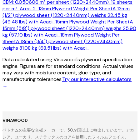
CBM: 0.050606 m³ per sheet (1220×2440mm). 19 sheets
per m³. Area: 2
…
13mm Plywood Weight Per Sheet
A 13mm
(1/2") plywood sheet (1220×2440mm) weighs 22.45 kg
(49.48 lbs) with Acaci
…
15mm Plywood Weight Per Sheet
A
15mm (5/8") plywood sheet (1220×2440mm) weighs 25.90
kg (57.10 lbs) with Acaci
…
18mm Plywood Weight Per
Sheet
A 18mm (3/4") plywood sheet (1220×2440mm)
weighs 31.08 kg (68.51 lbs) with Acaci
…
Data calculated using Vinawood's plywood specification
engine. Figures are for standard conditions. Actual values
may vary with moisture content, glue type, and
manufacturing tolerances.
Try our interactive calculators
→
VINAWOOD
ベトナムの主要な合板メーカーで、50か国以上に輸出しています。アカ
シア、ユーカリ、スチラックスのコアを使用したフィルムフェイス、