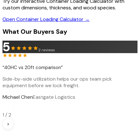
Try our interactive Container Loading Calculator with
custom dimensions, thickness, and wood species.
Open Container Loading Calculator →
What Our Buyers Say
5
2
reviews
“
40HC vs 20ft comparison
”
Side-by-side utilization helps our ops team pick
equipment before we lock freight.
Michael Chen
Eastgate Logistics
‹
1
/
2
›