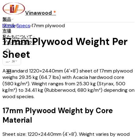
Vinawood
*
製品
ツール
Home
›
Specs
›
17mm plywood
市場
私たちについて
17mm Plywood Weight Per
ブログ
コンタクト
Sheet
...
·
JA
A standard 1220×2440mm (4'×8') sheet of 17mm plywood
weighs 29.35 kg (64.7 lbs) with Acacia hardwood core
(580 kg/m³). Weight ranges from 25.30 kg (Styrax, 500
kg/m³) to 34.41 kg (Rubberwood, 680 kg/m³) depending on
wood species.
17mm Plywood Weight by Core
Material
Sheet size: 1220×2440mm (4'×8'). Weight varies by wood