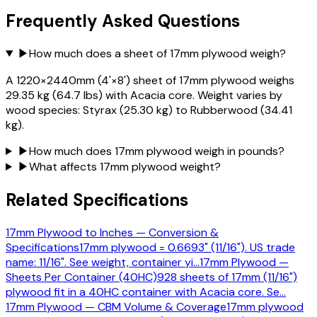
Frequently Asked Questions
▶
How much does a sheet of 17mm plywood weigh?
A 1220×2440mm (4'×8') sheet of 17mm plywood weighs
29.35 kg (64.7 lbs) with Acacia core. Weight varies by
wood species: Styrax (25.30 kg) to Rubberwood (34.41
kg).
▶
How much does 17mm plywood weigh in pounds?
▶
What affects 17mm plywood weight?
Related Specifications
17mm Plywood to Inches — Conversion &
Specifications
17mm plywood = 0.6693" (11/16"). US trade
name: 11/16". See weight, container yi
…
17mm Plywood —
Sheets Per Container (40HC)
928 sheets of 17mm (11/16")
plywood fit in a 40HC container with Acacia core. Se
…
17mm Plywood — CBM Volume & Coverage
17mm plywood