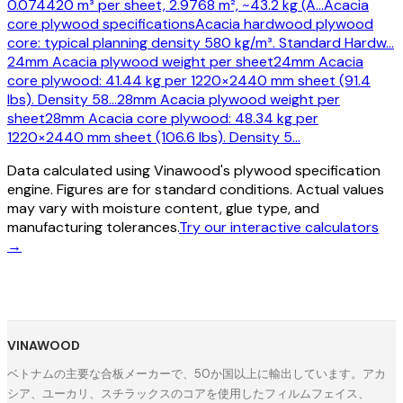
0.074420 m³ per sheet, 2.9768 m², ~43.2 kg (A
…
Acacia
core plywood specifications
Acacia hardwood plywood
core: typical planning density 580 kg/m³. Standard Hardw
…
24mm Acacia plywood weight per sheet
24mm Acacia
core plywood: 41.44 kg per 1220×2440 mm sheet (91.4
lbs). Density 58
…
28mm Acacia plywood weight per
sheet
28mm Acacia core plywood: 48.34 kg per
1220×2440 mm sheet (106.6 lbs). Density 5
…
Data calculated using Vinawood's plywood specification
engine. Figures are for standard conditions. Actual values
may vary with moisture content, glue type, and
manufacturing tolerances.
Try our interactive calculators
→
VINAWOOD
ベトナムの主要な合板メーカーで、50か国以上に輸出しています。アカ
シア、ユーカリ、スチラックスのコアを使用したフィルムフェイス、