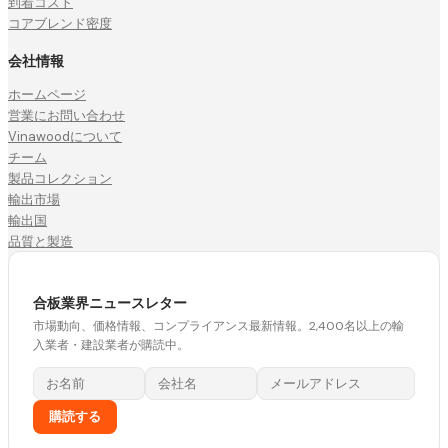
到着コスト
コアブレンド密度
会社情報
ホームページ
営業にお問い合わせ
Vinawoodについて
チーム
製品コレクション
輸出市場
輸出国
品質と製造
合板業界ニュースレター
市場動向、価格情報、コンプライアンス最新情報。2,400名以上の輸
入業者・建設業者が購読中。
購読する