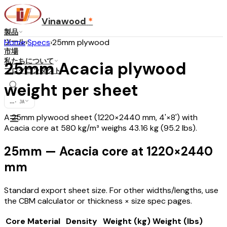
Vinawood
*
製品
ツール
Home
›
Specs
›
25mm plywood
市場
私たちについて
25mm Acacia plywood
ブログ
コンタクト
weight per sheet
...
·
JA
A 25mm plywood sheet (1220×2440 mm, 4'×8') with
Acacia core at 580 kg/m³ weighs 43.16 kg (95.2 lbs).
25mm — Acacia core at 1220×2440
mm
Standard export sheet size. For other widths/lengths, use
the CBM calculator or thickness × size spec pages.
Core Material
Density
Weight (kg)
Weight (lbs)