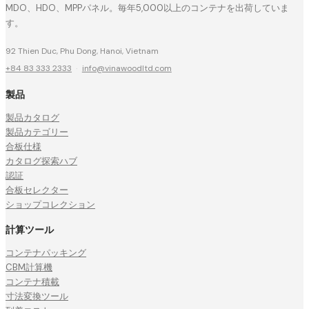
MDO、HDO、MPPパネル。毎年5,000以上のコンテナを出荷していま
す。
92 Thien Duc, Phu Dong, Hanoi, Vietnam
+84 83 333 2333
·
info@vinawoodltd.com
製品
製品カタログ
製品カテゴリー
合板仕様
カタログ探索ハブ
認証
合板セレクター
ショップコレクション
計算ツール
コンテナパッキング
CBM計算機
コンテナ積載
寸法変換ツール