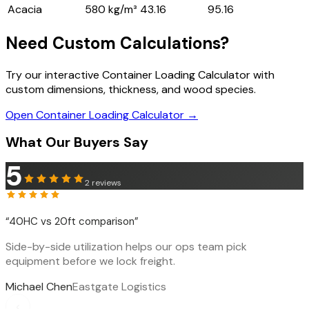
Acacia
580 kg/m³
43.16
95.16
Need Custom Calculations?
Try our interactive Container Loading Calculator with
custom dimensions, thickness, and wood species.
Open Container Loading Calculator →
What Our Buyers Say
5
2
reviews
“
40HC vs 20ft comparison
”
Side-by-side utilization helps our ops team pick
equipment before we lock freight.
Michael Chen
Eastgate Logistics
‹