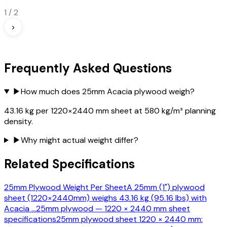
1
/
2
›
Frequently Asked Questions
▶
How much does 25mm Acacia plywood weigh?
43.16 kg per 1220×2440 mm sheet at 580 kg/m³ planning
density.
▶
Why might actual weight differ?
Related Specifications
25mm Plywood Weight Per Sheet
A 25mm (1") plywood
sheet (1220×2440mm) weighs 43.16 kg (95.16 lbs) with
Acacia
…
25mm plywood — 1220 × 2440 mm sheet
specifications
25mm plywood sheet 1220 × 2440 mm: