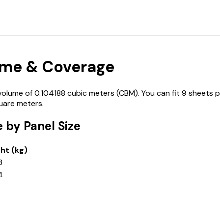
me & Coverage
ume of 0.104188 cubic meters (CBM). You can fit 9 sheets pe
uare meters.
by Panel Size
ht (kg)
3
4