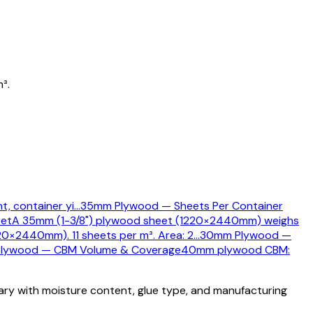
³.
t, container yi
…
35mm Plywood — Sheets Per Container
eet
A 35mm (1-3/8") plywood sheet (1220×2440mm) weighs
0×2440mm). 11 sheets per m³. Area: 2
…
30mm Plywood —
lywood — CBM Volume & Coverage
40mm plywood CBM:
vary with moisture content, glue type, and manufacturing