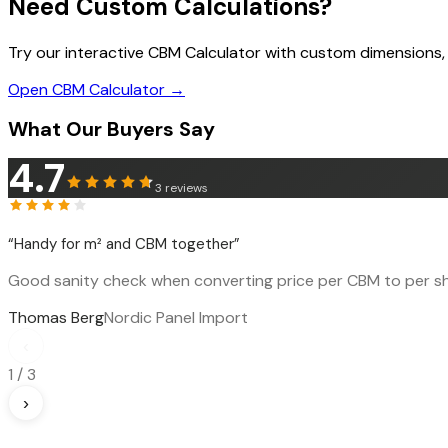
Need Custom Calculations?
Try our interactive CBM Calculator with custom dimensions,
Open CBM Calculator →
What Our Buyers Say
4.7
3
reviews
“
Handy for m² and CBM together
”
Good sanity check when converting price per CBM to per sh
Thomas Berg
Nordic Panel Import
‹
1
/
3
›