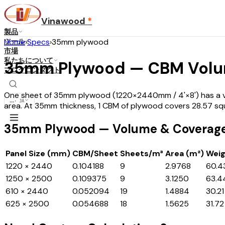
Vinawood
*
製品
ツール
Home
›
Specs
›
35mm plywood
市場
私たちについて
35mm Plywood — CBM Volu
ブログ
コンタクト
One sheet of 35mm plywood (1220×2440mm / 4'×8') has a vol
...
·
JA
area. At 35mm thickness, 1 CBM of plywood covers 28.57 sq
35mm Plywood — Volume & Coverage 
Panel Size (mm)
CBM/Sheet
Sheets/m³
Area (m²)
Weig
1220 × 2440
0.104188
9
2.9768
60.4
1250 × 2500
0.109375
9
3.1250
63.4
610 × 2440
0.052094
19
1.4884
30.21
625 × 2500
0.054688
18
1.5625
31.72