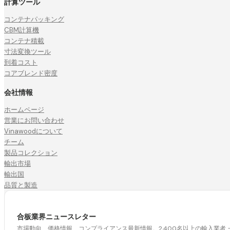
計算ツール
コンテナパッキング
CBM計算機
コンテナ積載
寸法変換ツール
到着コスト
コアブレンド密度
会社情報
ホームページ
営業にお問い合わせ
Vinawoodについて
チーム
製品コレクション
輸出市場
輸出国
品質と製造
合板業界ニュースレター
市場動向、価格情報、コンプライアンス最新情報。2,400名以上の輸入業者