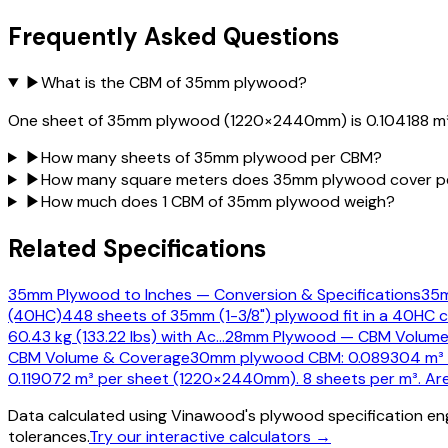
Frequently Asked Questions
▶
What is the CBM of 35mm plywood?
One sheet of 35mm plywood (1220×2440mm) is 0.104188 m³ (
▶
How many sheets of 35mm plywood per CBM?
▶
How many square meters does 35mm plywood cover p
▶
How much does 1 CBM of 35mm plywood weigh?
Related Specifications
35mm Plywood to Inches — Conversion & Specifications
35m
(40HC)
448 sheets of 35mm (1-3/8") plywood fit in a 40HC c
60.43 kg (133.22 lbs) with Ac
…
28mm Plywood — CBM Volume
CBM Volume & Coverage
30mm plywood CBM: 0.089304 m³ pe
0.119072 m³ per sheet (1220×2440mm). 8 sheets per m³. Are
Data calculated using Vinawood's plywood specification eng
tolerances.
Try our interactive calculators →