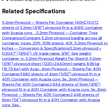
Related Specifications
5.2mm Plywood — Sheets Per Container (40HC)
3,072
sheets of 5.2mm (3/16") plywood fit in a 40HC container
with Acacia core.
…
5.2mm Plywood — Container Type
Comparison
Compare 5.2mm plywood loading across all
container types. 20ft: 1536 sheets, 40f
…
5.2mm Plywood to
Inches — Conversion & Specifications
5.2mm plywood =
0.2047" (13/64"). US trade name: 3/16". See weight,
container yi
…
5.2mm Plywood Weight Per Sheet
A 5.2mm
(3/16") plywood sheet (1220×2440mm) weighs 8.98 kg
(19.79 lbs) with Acac
…
4mm Plywood — Sheets Per 40ft
Container
3,680 sheets of 4mm (5/32") plywood fit in a
40ft Container with Acacia core. Se
…
5mm Plywood —
Sheets Per 40ft Container
2,944 sheets of 5mm (3/16")
plywood fit in a 40ft Container with Acacia core. Se
…
6mm
Plywood — Sheets Per 40ft Container
2,448 sheets of
6mm (1/4") plywood fit in a 40ft Container with Acacia
core. See
…