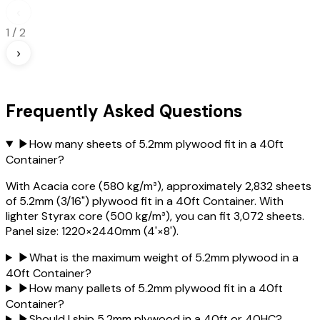
‹
1
/
2
›
Frequently Asked Questions
▶
How many sheets of 5.2mm plywood fit in a 40ft
Container?
With Acacia core (580 kg/m³), approximately 2,832 sheets
of 5.2mm (3/16") plywood fit in a 40ft Container. With
lighter Styrax core (500 kg/m³), you can fit 3,072 sheets.
Panel size: 1220×2440mm (4'×8').
▶
What is the maximum weight of 5.2mm plywood in a
40ft Container?
▶
How many pallets of 5.2mm plywood fit in a 40ft
Container?
▶
Should I ship 5.2mm plywood in a 40ft or 40HC?