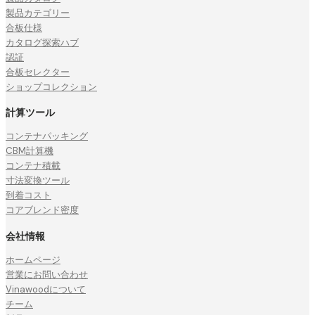
製品カテゴリー
合板仕様
カタログ探索ハブ
認証
合板セレクター
ショップコレクション
計算ツール
コンテナパッキング
CBM計算機
コンテナ積載
寸法変換ツール
到着コスト
コアブレンド密度
会社情報
ホームページ
営業にお問い合わせ
Vinawoodについて
チーム