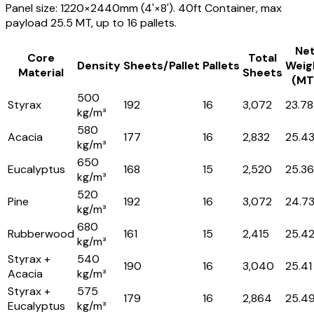
Panel size: 1220×2440mm (4'×8'). 40ft Container, max
payload 25.5 MT, up to 16 pallets.
Ne
Core
Total
Density
Sheets/Pallet
Pallets
Weig
Material
Sheets
(MT
500
Styrax
192
16
3,072
23.78
kg/m³
580
Acacia
177
16
2,832
25.4
kg/m³
650
Eucalyptus
168
15
2,520
25.36
kg/m³
520
Pine
192
16
3,072
24.7
kg/m³
680
Rubberwood
161
15
2,415
25.4
kg/m³
Styrax +
540
190
16
3,040
25.41
Acacia
kg/m³
Styrax +
575
179
16
2,864
25.4
Eucalyptus
kg/m³