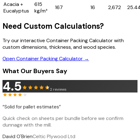
Acacia +
615
167
16
2,672
25.4
Eucalyptus
kg/m³
Need Custom Calculations?
Try our interactive Container Packing Calculator with
custom dimensions, thickness, and wood species.
Open Container Packing Calculator →
What Our Buyers Say
4.5
2
reviews
“
Solid for pallet estimates
”
Quick check on sheets per bundle before we confirm
dunnage with the mill.
David O'Brien
Celtic Plywood Ltd