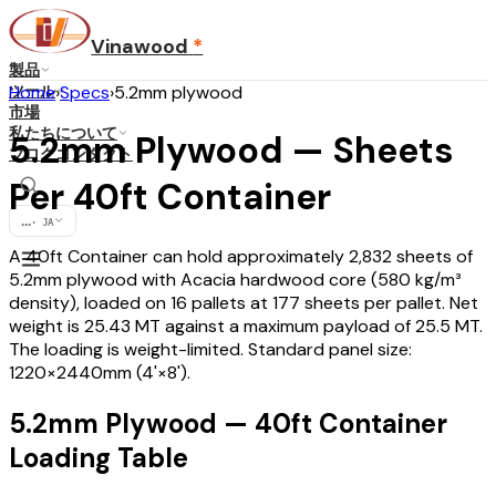
Vinawood
*
製品
ツール
Home
›
Specs
›
5.2mm plywood
市場
私たちについて
5.2mm Plywood — Sheets
ブログ
コンタクト
Per 40ft Container
...
·
JA
A 40ft Container can hold approximately 2,832 sheets of
5.2mm plywood with Acacia hardwood core (580 kg/m³
density), loaded on 16 pallets at 177 sheets per pallet. Net
weight is 25.43 MT against a maximum payload of 25.5 MT.
The loading is weight-limited. Standard panel size:
1220×2440mm (4'×8').
5.2mm Plywood — 40ft Container
Loading Table