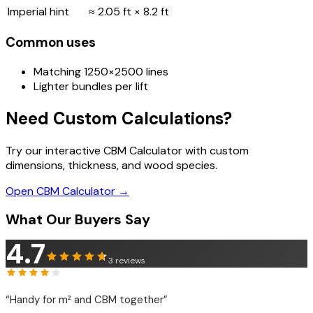
Imperial hint
≈ 2.05 ft × 8.2 ft
Common uses
Matching 1250×2500 lines
Lighter bundles per lift
Need Custom Calculations?
Try our interactive CBM Calculator with custom
dimensions, thickness, and wood species.
Open CBM Calculator →
What Our Buyers Say
4.7
3
reviews
“
Handy for m² and CBM together
”