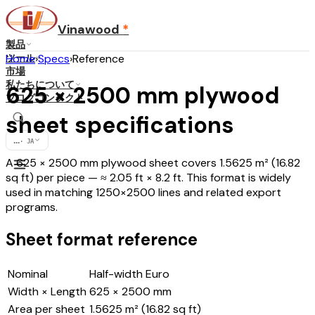
Vinawood
*
製品
ツール
Home
›
Specs
›
Reference
市場
私たちについて
625 × 2500 mm plywood
ブログ
コンタクト
sheet specifications
...
·
JA
A 625 × 2500 mm plywood sheet covers 1.5625 m² (16.82
sq ft) per piece — ≈ 2.05 ft × 8.2 ft. This format is widely
used in matching 1250×2500 lines and related export
programs.
Sheet format reference
Nominal
Half-width Euro
Width × Length
625 × 2500 mm
Area per sheet
1.5625 m² (16.82 sq ft)