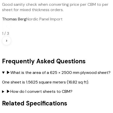
Good sanity check when converting price per CBM to per
sheet for mixed thickness orders.
Thomas Berg
Nordic Panel Import
‹
1
/
3
›
Frequently Asked Questions
▶
What is the area of a 625 × 2500 mm plywood sheet?
One sheet is 1.5625 square meters (16.82 sq ft).
▶
How do I convert sheets to CBM?
Related Specifications