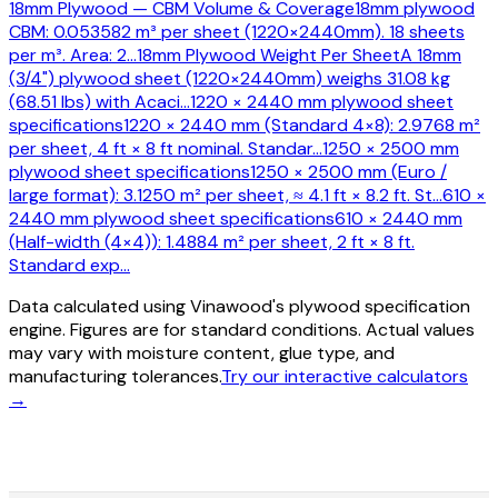
18mm Plywood — CBM Volume & Coverage
18mm plywood
CBM: 0.053582 m³ per sheet (1220×2440mm). 18 sheets
per m³. Area: 2
…
18mm Plywood Weight Per Sheet
A 18mm
(3/4") plywood sheet (1220×2440mm) weighs 31.08 kg
(68.51 lbs) with Acaci
…
1220 × 2440 mm plywood sheet
specifications
1220 × 2440 mm (Standard 4×8): 2.9768 m²
per sheet, 4 ft × 8 ft nominal. Standar
…
1250 × 2500 mm
plywood sheet specifications
1250 × 2500 mm (Euro /
large format): 3.1250 m² per sheet, ≈ 4.1 ft × 8.2 ft. St
…
610 ×
2440 mm plywood sheet specifications
610 × 2440 mm
(Half-width (4×4)): 1.4884 m² per sheet, 2 ft × 8 ft.
Standard exp
…
Data calculated using Vinawood's plywood specification
engine. Figures are for standard conditions. Actual values
may vary with moisture content, glue type, and
manufacturing tolerances.
Try our interactive calculators
→