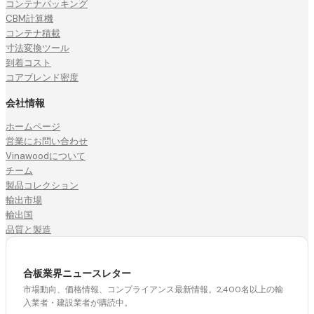
コンテナパッキング
CBM計算機
コンテナ積載
寸法変換ツール
到着コスト
コアブレンド密度
会社情報
ホームページ
営業にお問い合わせ
Vinawoodについて
チーム
製品コレクション
輸出市場
輸出国
品質と製造
合板業界ニュースレター
市場動向、価格情報、コンプライアンス最新情報。2,400名以上の輸
入業者・建設業者が購読中。