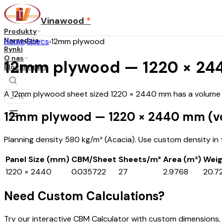
Vinawood
*
Produkty
Narzędzia
Home
›
Specs
›
12mm plywood
Rynki
O nas
12mm plywood — 1220 × 244
Blog
Kontakt
A 12mm plywood sheet sized 1220 × 2440 mm has a volume of
...
·
PL
12mm plywood — 1220 × 2440 mm (v
Planning density 580 kg/m³ (Acacia). Use custom density in th
Panel Size (mm)
CBM/Sheet
Sheets/m³
Area (m²)
Weig
1220 × 2440
0.035722
27
2.9768
20.7
Need Custom Calculations?
Try our interactive CBM Calculator with custom dimensions,