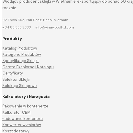
Wiodący producent sklejki w Wietnamie, eksportujący do ponad 50 kraj
rocznie.
92 Thien Duc, Phu Dong, Hanoi, Vietnam
+84 83 333 2333
·
info@vinawoodltd.com
Produkty
Katalog Produktów
Kategorie Produktów
Specyfikacje Sklejki
Centra Eksploracji Katalogu
Certyfikaty
Selektor Sklejki
Kolekcje Sklepowe
Kalkulatory i Narzędzia
Pakowanie w kontenerze
Kalkulator CBM
Ładowanie kontenera
Konwerter wymiarów
Koszt dostawy