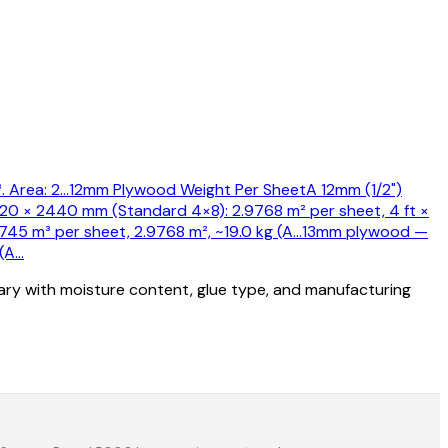
 Area: 2
…
12mm Plywood Weight Per Sheet
A 12mm (1/2")
220 × 2440 mm (Standard 4×8): 2.9768 m² per sheet, 4 ft ×
5 m³ per sheet, 2.9768 m², ~19.0 kg (A
…
13mm plywood —
(A
…
vary with moisture content, glue type, and manufacturing