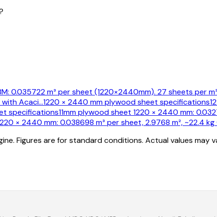
?
: 0.035722 m³ per sheet (1220×2440mm). 27 sheets per m³.
 with Acaci
…
1220 × 2440 mm plywood sheet specifications
1
t specifications
11mm plywood sheet 1220 × 2440 mm: 0.03274
220 × 2440 mm: 0.038698 m³ per sheet, 2.9768 m², ~22.4 kg 
ine. Figures are for standard conditions. Actual values may 