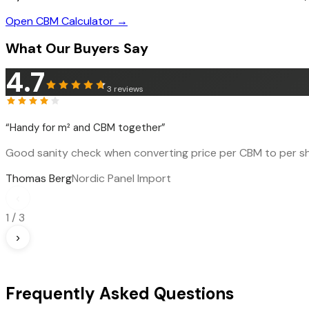
Open CBM Calculator →
What Our Buyers Say
4.7
3
reviews
“
Handy for m² and CBM together
”
Good sanity check when converting price per CBM to per sh
Thomas Berg
Nordic Panel Import
‹
1
/
3
›
Frequently Asked Questions