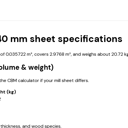
0 mm sheet specifications
 0.035722 m³, covers 2.9768 m², and weighs about 20.72 kg 
olume & weight)
e CBM calculator if your mill sheet differs.
ht (kg)
2
 thickness, and wood species.