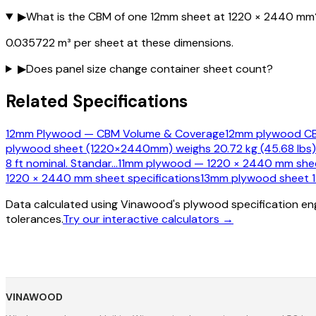
▶
What is the CBM of one 12mm sheet at 1220 × 2440 mm
0.035722 m³ per sheet at these dimensions.
▶
Does panel size change container sheet count?
Related Specifications
12mm Plywood — CBM Volume & Coverage
12mm plywood CBM
plywood sheet (1220×2440mm) weighs 20.72 kg (45.68 lbs)
8 ft nominal. Standar
…
11mm plywood — 1220 × 2440 mm shee
1220 × 2440 mm sheet specifications
13mm plywood sheet 1
Data calculated using Vinawood's plywood specification eng
tolerances.
Try our interactive calculators →
VINAWOOD