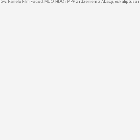
ów. Panele Film Faced, MDO, HDO i MPP z rdzeniem z Akacji, Eukaliptus