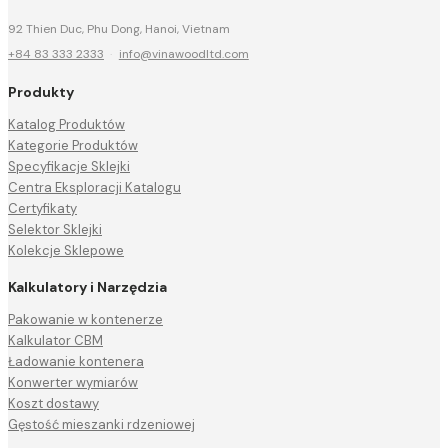
92 Thien Duc, Phu Dong, Hanoi, Vietnam
+84 83 333 2333
·
info@vinawoodltd.com
Produkty
Katalog Produktów
Kategorie Produktów
Specyfikacje Sklejki
Centra Eksploracji Katalogu
Certyfikaty
Selektor Sklejki
Kolekcje Sklepowe
Kalkulatory i Narzędzia
Pakowanie w kontenerze
Kalkulator CBM
Ładowanie kontenera
Konwerter wymiarów
Koszt dostawy
Gęstość mieszanki rdzeniowej