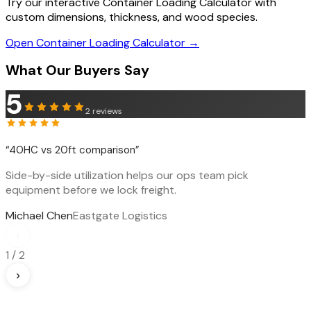
Try our interactive Container Loading Calculator with
custom dimensions, thickness, and wood species.
Open Container Loading Calculator →
What Our Buyers Say
5
2
reviews
“
40HC vs 20ft comparison
”
Side-by-side utilization helps our ops team pick
equipment before we lock freight.
Michael Chen
Eastgate Logistics
‹
1
/
2
›