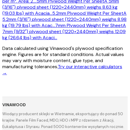
per m³. Area: 2.
…
5mm Plywood Weight Per Sheet
A 5mm
(3/16") plywood sheet (1220×2440mm) weighs 8.63 kg
(19.03 lbs) with Acacia
…
5.2mm Plywood Weight Per Sheet
A
5.2mm (3/16") plywood sheet (1220×2440mm) weighs 8.98
kg (19.79 lbs) with Acac
…
7mm Plywood Weight Per Sheet
A
7mm (9/32") plywood sheet (1220×2440mm) weighs 12.09
kg (26.64 lbs) with Acaci
…
Data calculated using Vinawood's plywood specification
engine. Figures are for standard conditions. Actual values
may vary with moisture content, glue type, and
manufacturing tolerances.
Try our interactive calculators
→
VINAWOOD
Wiodący producent sklejki w Wietnamie, eksportujący do ponad 50
krajów. Panele Film Faced, MDO, HDO i MPP z rdzeniem z Akacji,
Eukaliptusa i Styraxu. Ponad 5000 kontenerów wysyłanych rocznie.