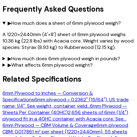
Frequently Asked Questions
▶
How much does a sheet of 6mm plywood weigh?
A 1220×2440mm (4'×8') sheet of 6mm plywood weighs
10.36 kg (22.8 lbs) with Acacia core. Weight varies by wood
species: Styrax (8.93 kg) to Rubberwood (12.15 kg).
▶
How much does 6mm plywood weigh in pounds?
▶
What affects 6mm plywood weight?
Related Specifications
6mm Plywood to Inches — Conversion &
Specifications
6mm plywood = 0.2362" (15/64"). US trade
name: 1/4". See weight, container yield
…
6mm Plywood —
Sheets Per Container (40HC)
2,656 sheets of 6mm (1/4")
plywood fit in a 40HC container with Acacia core. See
…
6mm Plywood — CBM Volume & Coverage
6mm plywood
CBM: 0.017861 m³ per sheet (1220×2440mm). 55 sheets