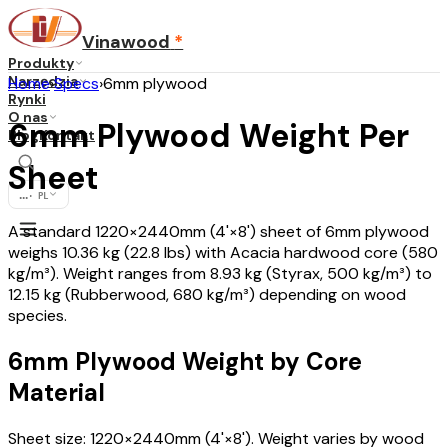
Vinawood
*
Produkty
Narzędzia
Home
›
Specs
›
6mm plywood
Rynki
O nas
6mm Plywood Weight Per
Blog
Kontakt
Sheet
...
·
PL
A standard 1220×2440mm (4'×8') sheet of 6mm plywood
weighs 10.36 kg (22.8 lbs) with Acacia hardwood core (580
kg/m³). Weight ranges from 8.93 kg (Styrax, 500 kg/m³) to
12.15 kg (Rubberwood, 680 kg/m³) depending on wood
species.
6mm Plywood Weight by Core
Material
Sheet size: 1220×2440mm (4'×8'). Weight varies by wood