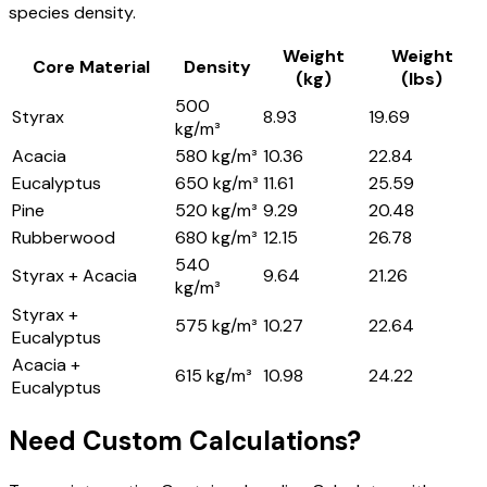
species density.
Weight
Weight
Core Material
Density
(kg)
(lbs)
500
Styrax
8.93
19.69
kg/m³
Acacia
580 kg/m³
10.36
22.84
Eucalyptus
650 kg/m³
11.61
25.59
Pine
520 kg/m³
9.29
20.48
Rubberwood
680 kg/m³
12.15
26.78
540
Styrax + Acacia
9.64
21.26
kg/m³
Styrax +
575 kg/m³
10.27
22.64
Eucalyptus
Acacia +
615 kg/m³
10.98
24.22
Eucalyptus
Need Custom Calculations?