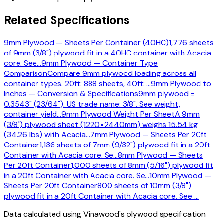
Related Specifications
9mm Plywood — Sheets Per Container (40HC)
1,776 sheets
of 9mm (3/8") plywood fit in a 40HC container with Acacia
core. See
…
9mm Plywood — Container Type
Comparison
Compare 9mm plywood loading across all
container types. 20ft: 888 sheets, 40ft:
…
9mm Plywood to
Inches — Conversion & Specifications
9mm plywood =
0.3543" (23/64"). US trade name: 3/8". See weight,
container yield
…
9mm Plywood Weight Per Sheet
A 9mm
(3/8") plywood sheet (1220×2440mm) weighs 15.54 kg
(34.26 lbs) with Acacia
…
7mm Plywood — Sheets Per 20ft
Container
1,136 sheets of 7mm (9/32") plywood fit in a 20ft
Container with Acacia core. Se
…
8mm Plywood — Sheets
Per 20ft Container
1,000 sheets of 8mm (5/16") plywood fit
in a 20ft Container with Acacia core. Se
…
10mm Plywood —
Sheets Per 20ft Container
800 sheets of 10mm (3/8")
plywood fit in a 20ft Container with Acacia core. See
…
Data calculated using Vinawood's plywood specification