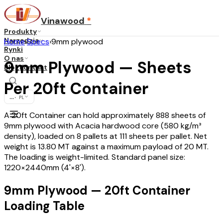
Vinawood
*
Produkty
Narzędzia
Home
›
Specs
›
9mm plywood
Rynki
O nas
9mm Plywood — Sheets
Blog
Kontakt
Per 20ft Container
...
·
PL
A 20ft Container can hold approximately 888 sheets of
9mm plywood with Acacia hardwood core (580 kg/m³
density), loaded on 8 pallets at 111 sheets per pallet. Net
weight is 13.80 MT against a maximum payload of 20 MT.
The loading is weight-limited. Standard panel size:
1220×2440mm (4'×8').
9mm Plywood — 20ft Container
Loading Table