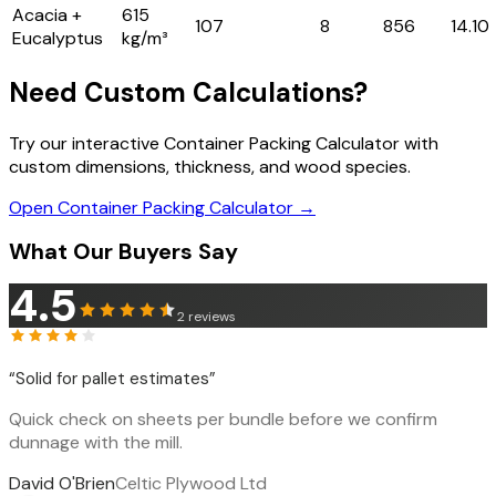
Acacia +
615
107
8
856
14.10
Eucalyptus
kg/m³
Need Custom Calculations?
Try our interactive Container Packing Calculator with
custom dimensions, thickness, and wood species.
Open Container Packing Calculator →
What Our Buyers Say
4.5
2
reviews
“
Solid for pallet estimates
”
Quick check on sheets per bundle before we confirm
dunnage with the mill.
David O'Brien
Celtic Plywood Ltd