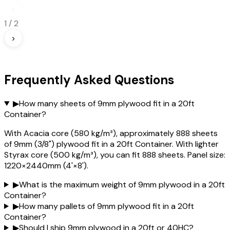
‹
1
/
2
›
Frequently Asked Questions
▶
How many sheets of 9mm plywood fit in a 20ft
Container?
With Acacia core (580 kg/m³), approximately 888 sheets
of 9mm (3/8") plywood fit in a 20ft Container. With lighter
Styrax core (500 kg/m³), you can fit 888 sheets. Panel size:
1220×2440mm (4'×8').
▶
What is the maximum weight of 9mm plywood in a 20ft
Container?
▶
How many pallets of 9mm plywood fit in a 20ft
Container?
▶
Should I ship 9mm plywood in a 20ft or 40HC?