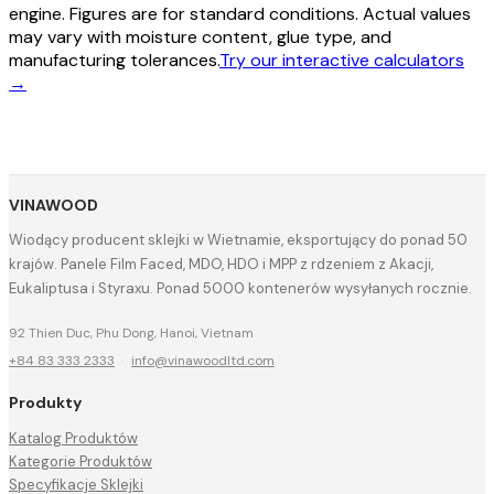
engine. Figures are for standard conditions. Actual values
may vary with moisture content, glue type, and
manufacturing tolerances.
Try our interactive calculators
→
VINAWOOD
Wiodący producent sklejki w Wietnamie, eksportujący do ponad 50
krajów. Panele Film Faced, MDO, HDO i MPP z rdzeniem z Akacji,
Eukaliptusa i Styraxu. Ponad 5000 kontenerów wysyłanych rocznie.
92 Thien Duc, Phu Dong, Hanoi, Vietnam
+84 83 333 2333
·
info@vinawoodltd.com
Produkty
Katalog Produktów
Kategorie Produktów
Specyfikacje Sklejki