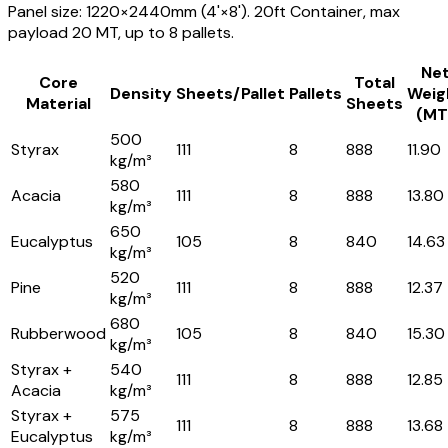
Panel size: 1220×2440mm (4'×8'). 20ft Container, max
payload 20 MT, up to 8 pallets.
Ne
Core
Total
Density
Sheets/Pallet
Pallets
Weig
Material
Sheets
(MT
500
Styrax
111
8
888
11.90
kg/m³
580
Acacia
111
8
888
13.80
kg/m³
650
Eucalyptus
105
8
840
14.63
kg/m³
520
Pine
111
8
888
12.37
kg/m³
680
Rubberwood
105
8
840
15.30
kg/m³
Styrax +
540
111
8
888
12.85
Acacia
kg/m³
Styrax +
575
111
8
888
13.68
Eucalyptus
kg/m³