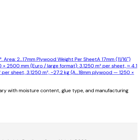
 Area: 2
…
17mm Plywood Weight Per Sheet
A 17mm (11/16")
 × 2500 mm (Euro / large format): 3.1250 m² per sheet, ≈ 4.1
r sheet, 3.1250 m², ~27.2 kg (A
…
18mm plywood — 1250 ×
vary with moisture content, glue type, and manufacturing