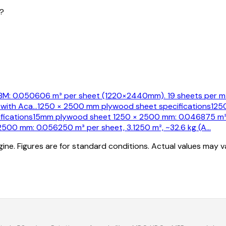
?
: 0.050606 m³ per sheet (1220×2440mm). 19 sheets per m³.
 with Aca
…
1250 × 2500 mm plywood sheet specifications
1250
ications
15mm plywood sheet 1250 × 2500 mm: 0.046875 m³ pe
500 mm: 0.056250 m³ per sheet, 3.1250 m², ~32.6 kg (A
…
ine. Figures are for standard conditions. Actual values may 