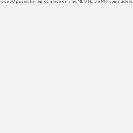
s de 50 países. Painéis com face de filme, MDO, HDO e MPP com núcleos 