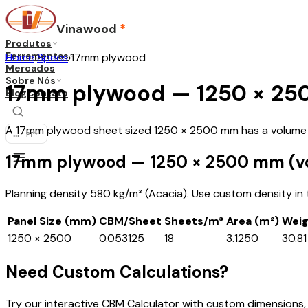
Vinawood
*
Produtos
Ferramentas
Home
›
Specs
›
17mm plywood
Mercados
Sobre Nós
17mm plywood — 1250 × 250
Blog
Contato
A 17mm plywood sheet sized 1250 × 2500 mm has a volume of
...
·
PT
17mm plywood — 1250 × 2500 mm (v
Planning density 580 kg/m³ (Acacia). Use custom density in th
Panel Size (mm)
CBM/Sheet
Sheets/m³
Area (m²)
Weig
1250 × 2500
0.053125
18
3.1250
30.81
Need Custom Calculations?
Try our interactive CBM Calculator with custom dimensions,