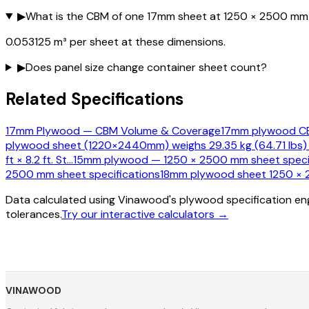
▶
What is the CBM of one 17mm sheet at 1250 × 2500 mm
0.053125 m³ per sheet at these dimensions.
▶
Does panel size change container sheet count?
Related Specifications
17mm Plywood — CBM Volume & Coverage
17mm plywood CBM
plywood sheet (1220×2440mm) weighs 29.35 kg (64.71 lbs)
ft × 8.2 ft. St
…
15mm plywood — 1250 × 2500 mm sheet specif
2500 mm sheet specifications
18mm plywood sheet 1250 × 2
Data calculated using Vinawood's plywood specification eng
tolerances.
Try our interactive calculators →
VINAWOOD