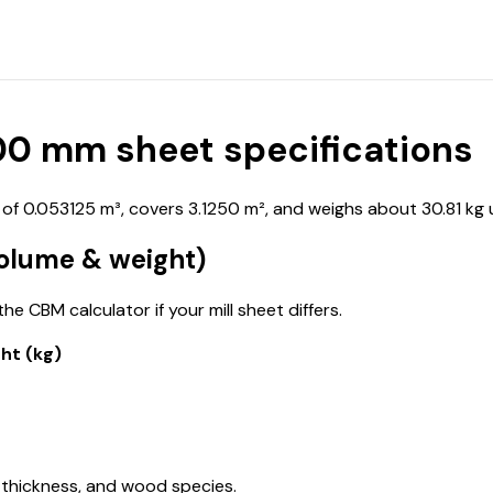
0 mm sheet specifications
 0.053125 m³, covers 3.1250 m², and weighs about 30.81 kg u
olume & weight)
e CBM calculator if your mill sheet differs.
ht (kg)
 thickness, and wood species.