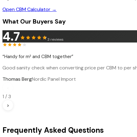
Open CBM Calculator →
What Our Buyers Say
4.7
3
reviews
“
Handy for m² and CBM together
”
Good sanity check when converting price per CBM to per sh
Thomas Berg
Nordic Panel Import
‹
1
/
3
›
Frequently Asked Questions