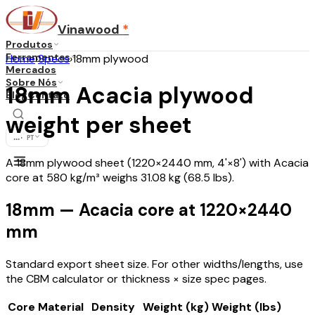
Vinawood
*
Produtos
Ferramentas
Home
›
Specs
›
18mm plywood
Mercados
Sobre Nós
18mm Acacia plywood
Blog
Contato
weight per sheet
...
·
PT
A 18mm plywood sheet (1220×2440 mm, 4'×8') with Acacia
core at 580 kg/m³ weighs 31.08 kg (68.5 lbs).
18mm — Acacia core at 1220×2440
mm
Standard export sheet size. For other widths/lengths, use
the CBM calculator or thickness × size spec pages.
Core Material
Density
Weight (kg)
Weight (lbs)