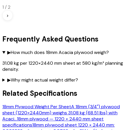
1
/
2
›
Frequently Asked Questions
▶
How much does 18mm Acacia plywood weigh?
31.08 kg per 1220×2440 mm sheet at 580 kg/m³ planning
density.
▶
Why might actual weight differ?
Related Specifications
18mm Plywood Weight Per Sheet
A 18mm (3/4") plywood
sheet (1220×2440mm) weighs 31.08 kg (68.51 lbs) with
Acaci
…
18mm plywood — 1220 × 2440 mm sheet
specifications
18mm plywood sheet 1220 × 2440 mm: