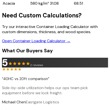
Acacia
580 kg/m³
31.08
68.51
Need Custom Calculations?
Try our interactive Container Loading Calculator with
custom dimensions, thickness, and wood species.
Open Container Loading Calculator →
What Our Buyers Say
5
2
reviews
“
40HC vs 20ft comparison
”
Side-by-side utilization helps our ops team pick
equipment before we lock freight.
Michael Chen
Eastgate Logistics
‹