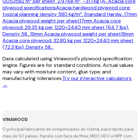
0.053582 m³ per sheet, 2.9768 m², ~31.1 kg (A
…
Acacia core
plywood specifications
Acacia hardwood plywood core:
typical planning density 580 kg/m³. Standard Hardw
…
17mm
Acacia plywood weight per sheet
17mm Acacia core
plywood: 29.35 kg per 1220×2440 mm sheet (64.7 lbs).
Density 58
…
19mm Acacia plywood weight per sheet
19mm
Acacia core plywood: 32.80 kg per 1220×2440 mm sheet
(72.3 lbs). Density 58
…
Data calculated using Vinawood's plywood specification
engine. Figures are for standard conditions. Actual values
may vary with moisture content, glue type, and
manufacturing tolerances.
Try our interactive calculators
→
VINAWOOD
O principal fabricante de compensados do Vietnã, exportando para
mais de 50 países. Painéis com face de filme, MDO, HDO e MPP com