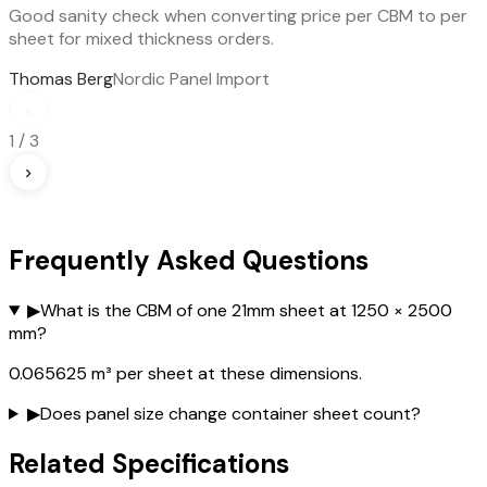
Good sanity check when converting price per CBM to per
sheet for mixed thickness orders.
Thomas Berg
Nordic Panel Import
‹
1
/
3
›
Frequently Asked Questions
▶
What is the CBM of one 21mm sheet at 1250 × 2500
mm?
0.065625 m³ per sheet at these dimensions.
▶
Does panel size change container sheet count?
Related Specifications