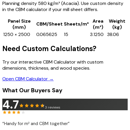
Planning density 580 kg/m³ (Acacia). Use custom density
in the CBM calculator if your mill sheet differs.
Panel Size
Area
Weight
CBM/Sheet
Sheets/m³
(mm)
(m²)
(kg)
1250 × 2500
0.065625
15
3.1250
38.06
Need Custom Calculations?
Try our interactive CBM Calculator with custom
dimensions, thickness, and wood species.
Open CBM Calculator →
What Our Buyers Say
4.7
3
reviews
“
Handy for m² and CBM together
”