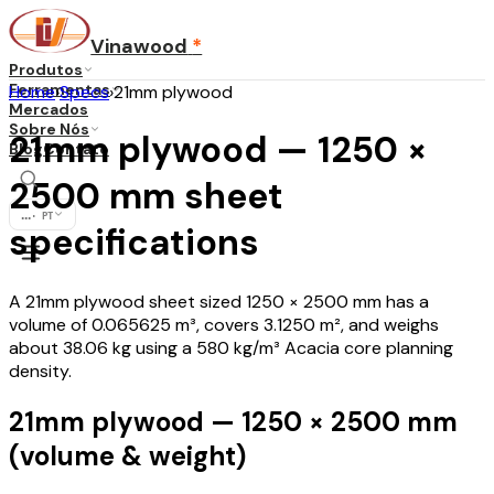
Vinawood
*
Produtos
Ferramentas
Home
›
Specs
›
21mm plywood
Mercados
Sobre Nós
21mm plywood — 1250 ×
Blog
Contato
2500 mm sheet
...
·
PT
specifications
A 21mm plywood sheet sized 1250 × 2500 mm has a
volume of 0.065625 m³, covers 3.1250 m², and weighs
about 38.06 kg using a 580 kg/m³ Acacia core planning
density.
21mm plywood — 1250 × 2500 mm
(volume & weight)