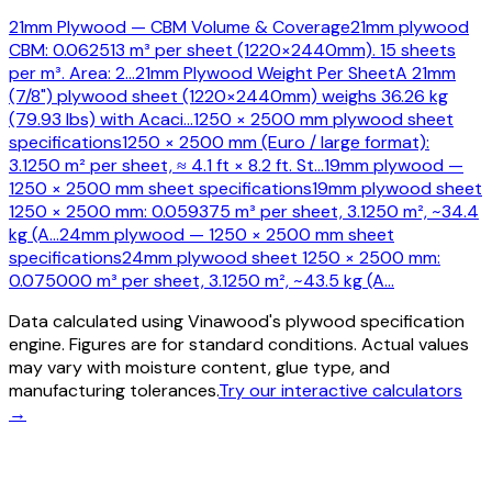
21mm Plywood — CBM Volume & Coverage
21mm plywood
CBM: 0.062513 m³ per sheet (1220×2440mm). 15 sheets
per m³. Area: 2
…
21mm Plywood Weight Per Sheet
A 21mm
(7/8") plywood sheet (1220×2440mm) weighs 36.26 kg
(79.93 lbs) with Acaci
…
1250 × 2500 mm plywood sheet
specifications
1250 × 2500 mm (Euro / large format):
3.1250 m² per sheet, ≈ 4.1 ft × 8.2 ft. St
…
19mm plywood —
1250 × 2500 mm sheet specifications
19mm plywood sheet
1250 × 2500 mm: 0.059375 m³ per sheet, 3.1250 m², ~34.4
kg (A
…
24mm plywood — 1250 × 2500 mm sheet
specifications
24mm plywood sheet 1250 × 2500 mm:
0.075000 m³ per sheet, 3.1250 m², ~43.5 kg (A
…
Data calculated using Vinawood's plywood specification
engine. Figures are for standard conditions. Actual values
may vary with moisture content, glue type, and
manufacturing tolerances.
Try our interactive calculators
→