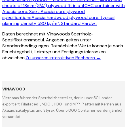
sheets of 18mm (3/4") plywood fit in a 40HC container with
Acacia core. See
…
Acacia core plywood
specifications
Acacia hardwood plywood core: typical
planning density 580 kg/m³. Standard Hardw
…
Daten berechnet mit Vinawoods Sperrholz-
Spezifikationsmodul. Angaben gelten unter
Standardbedingungen. Tatsächliche Werte können je nach
Feuchtegehalt, Leimtyp und Fertigungstoleranzen
abweichen.
Zu unseren interaktiven Rechnern →
VINAWOOD
Vietnams führender Sperrholzhersteller, der in über 50 Länder
exportiert. Filmfaced-, MDO-, HDO- und MPP-Platten mit Kernen aus
Akazie, Eukalyptus und Styrax. Über 5.000 Container werden jährlich
versendet.