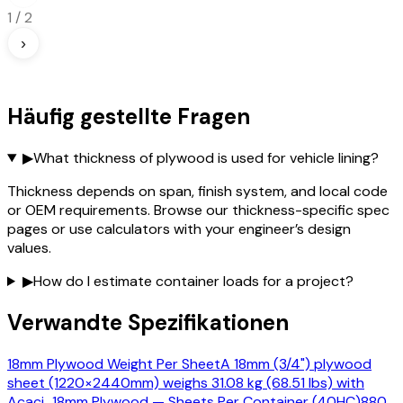
1
/
2
›
Häufig gestellte Fragen
▶
What thickness of plywood is used for vehicle lining?
Thickness depends on span, finish system, and local code
or OEM requirements. Browse our thickness-specific spec
pages or use calculators with your engineer’s design
values.
▶
How do I estimate container loads for a project?
Verwandte Spezifikationen
18mm Plywood Weight Per Sheet
A 18mm (3/4") plywood
sheet (1220×2440mm) weighs 31.08 kg (68.51 lbs) with
Acaci
…
18mm Plywood — Sheets Per Container (40HC)
880