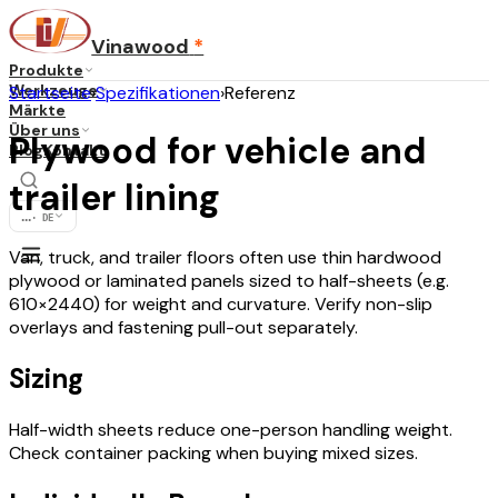
Vinawood
*
Produkte
Werkzeuge
Startseite
›
Spezifikationen
›
Referenz
Märkte
Über uns
Plywood for vehicle and
Blog
Kontakt
trailer lining
...
·
DE
Van, truck, and trailer floors often use thin hardwood
plywood or laminated panels sized to half-sheets (e.g.
610×2440) for weight and curvature. Verify non-slip
overlays and fastening pull-out separately.
Sizing
Half-width sheets reduce one-person handling weight.
Check container packing when buying mixed sizes.