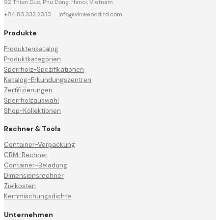
92 Thien Duc, Phu Dong, Hanoi, Vietnam
+84 83 333 2333
·
info@vinawoodltd.com
Produkte
Produktenkatalog
Produktkategorien
Sperrholz-Spezifikationen
Katalog-Erkundungszentren
Zertifizierungen
Sperrholzauswahl
Shop-Kollektionen
Rechner & Tools
Container-Verpackung
CBM-Rechner
Container-Beladung
Dimensionsrechner
Zielkosten
Kernmischungsdichte
Unternehmen