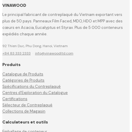
VINAWOOD
Le principal fabricant de contreplaqué du Vietnam exportant vers
plus de 50 pays. Panneaux Film Faced, MDO, HDO et MPP avec des
cœurs en Acacia, Eucalyptus et Styrax. Plus de 5 000 conteneurs
expédiés chaque année.
92 Thien Duc, Phu Dong, Hanoi, Vietnam
+84 83 333 2333
·
info@vinawoodltd.com
Produits
Catalogue de Produits
Catégories de Produits
Spécifications du Contreplaqué
Centres d'Exploration du Catalogue
Certifications
Sélecteur de Contreplaqué
Collections de Magasin
Calculateurs et outils
Emballage de conteneur