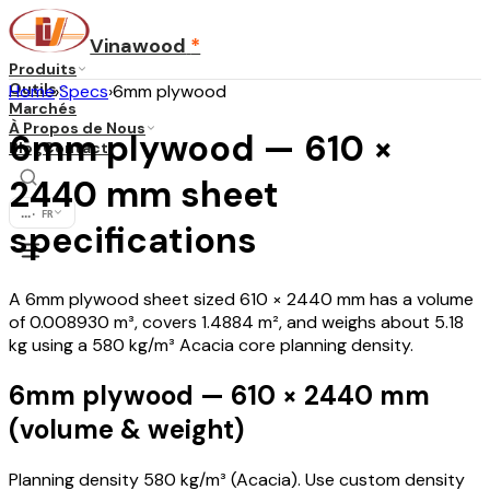
Vinawood
*
Produits
Outils
Home
›
Specs
›
6mm plywood
Marchés
À Propos de Nous
6mm plywood — 610 ×
Blog
Contact
2440 mm sheet
...
·
FR
specifications
A 6mm plywood sheet sized 610 × 2440 mm has a volume
of 0.008930 m³, covers 1.4884 m², and weighs about 5.18
kg using a 580 kg/m³ Acacia core planning density.
6mm plywood — 610 × 2440 mm
(volume & weight)
Planning density 580 kg/m³ (Acacia). Use custom density