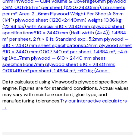
6mm Plywood — CBM Volume & Coverage
6mm plywood
CBM: 0.017861 m³ per sheet (1220×2440mm). 55 sheets
per m³. Area: 2.
…
6mm Plywood Weight Per Sheet
A 6mm
(1/4") plywood sheet (1220×2440mm) weighs 10.36 kg
(22.84 lbs) with Acacia
…
610 × 2440 mm plywood sheet
specifications
610 × 2440 mm (Half-width (4×4)): 1.4884
m² per sheet, 2 ft × 8 ft. Standard exp
…
5.2mm plywood —
610 × 2440 mm sheet specifications
5.2mm plywood sheet
610 × 2440 mm: 0.007740 m³ per sheet, 1.4884 m², ~4.5
kg (Ac
…
7mm plywood — 610 × 2440 mm sheet
specifications
7mm plywood sheet 610 × 2440 mm:
0.010419 m³ per sheet, 1.4884 m², ~6.0 kg (Acac
…
Data calculated using Vinawood's plywood specification
engine. Figures are for standard conditions. Actual values
may vary with moisture content, glue type, and
manufacturing tolerances.
Try our interactive calculators
→