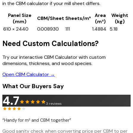
in the CBM calculator if your mill sheet differs.
Panel Size
Area
Weight
CBM/Sheet
Sheets/m³
(mm)
(m²)
(kg)
610 × 2440
0.008930
111
1.4884
5.18
Need Custom Calculations?
Try our interactive CBM Calculator with custom
dimensions, thickness, and wood species.
Open CBM Calculator →
What Our Buyers Say
4.7
3
reviews
“
Handy for m² and CBM together
”
Good sanity check when converting price per CBM to per